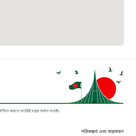
৮
়তা লাইন
০৯
র্মচারী কল্যাণ বোর্ড হটলাইন
০৮৮৮৮৮৮৮
নিয়ন্ত্রণ হটলাইন
১৩
চিত করতে সংশ্লিষ্ট দপ্তর সর্বদা সচেষ্ট।
যন্তরীণ নৌ-পরিবহন হটলাইন
পরিকল্পনা এবং বাস্তবায়ন