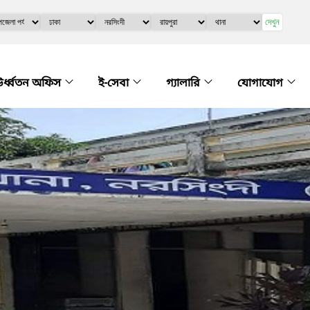
দেখুন
র্ধ্বতন অফিস
ই-সেবা
গ্যালারি
যোগাযোগ