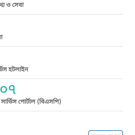
্য ও সেবা
া
্ভিস হটলাইন
০৭
ার্ভিস পোর্টাল (বিএসপি)
্ট হেল্পলাইন