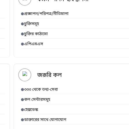
প্রজ্ঞাপন/পরিপত্র/নীতিমালা
চুক্তিসমূহ
চুক্তির কাঠামো
এপিএমএস
জরূরি কল
৩৩৩ থেকে তথ্য-সেবা
কল সেন্টারসমূহ
হেল্পডেস্ক
ডাক্তারের সাথে যোগাযোগ