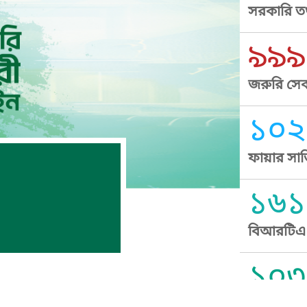
সরকারি তথ
৯৯৯
জরুরি সেব
১০২
ফায়ার সার
১৬১
বিআরটিএ স
১০৩
সুপ্রীম কোর