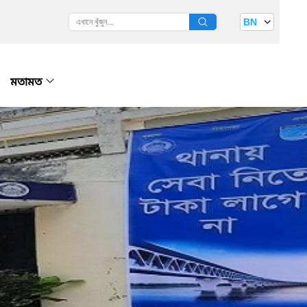
BN
মতামত