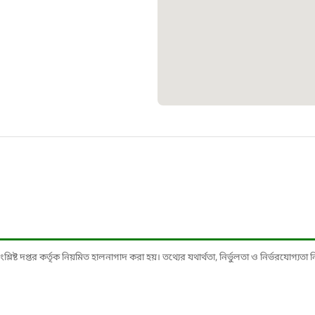
১০৯
শিশু সহায
১৬১
বাংলাদেশ ক
০১৯
মাদকদ্রব্য 
১৬১
ষ্ট দপ্তর কর্তৃক নিয়মিত হালনাগাদ করা হয়। তথ্যের যথার্থতা, নির্ভুলতা ও নির্ভরযোগ্যতা নিশ্
জরুরী অভ্